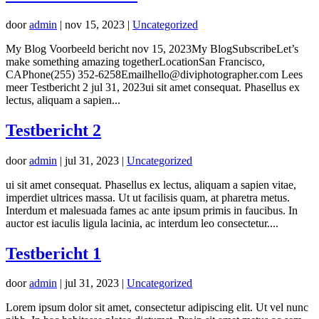
door
admin
|
nov 15, 2023
|
Uncategorized
My Blog Voorbeeld bericht nov 15, 2023My BlogSubscribeLet’s
make something amazing togetherLocationSan Francisco,
CAPhone(255) 352-6258Emailhello@diviphotographer.com Lees
meer Testbericht 2 jul 31, 2023ui sit amet consequat. Phasellus ex
lectus, aliquam a sapien...
Testbericht 2
door
admin
|
jul 31, 2023
|
Uncategorized
ui sit amet consequat. Phasellus ex lectus, aliquam a sapien vitae,
imperdiet ultrices massa. Ut ut facilisis quam, at pharetra metus.
Interdum et malesuada fames ac ante ipsum primis in faucibus. In
auctor est iaculis ligula lacinia, ac interdum leo consectetur....
Testbericht 1
door
admin
|
jul 31, 2023
|
Uncategorized
Lorem ipsum dolor sit amet, consectetur adipiscing elit. Ut vel nunc